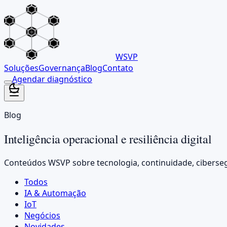
WSVP
Soluções
Governança
Blog
Contato
Agendar diagnóstico
Blog
Inteligência operacional e resiliência digital
Conteúdos WSVP sobre tecnologia, continuidade, ciberseg
Todos
IA & Automação
IoT
Negócios
Novidades