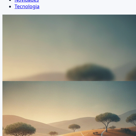
Tecnologia
Negócios
Novidades
Destaque
Sertão Leite Show: Oportunidades e Desafios p
A 1ª Sertão Leite Show, em Condado-PB, promete impulsio
sustentabilidade, mas também expõe desafios como logísti
28 de junho de 2026
Marcos Cavalcante
3
3 visual
Ler artigo