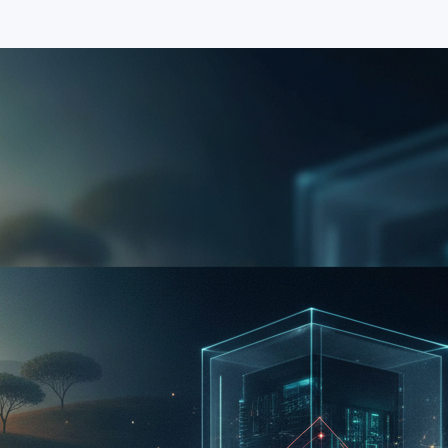
ara o Agronegócio Leiteiro no Brasil
nar o setor leiteiro com foco em pequenos produtores. O 
ca, crédito e tecnologia. Empresas do agro devem se atent
izações